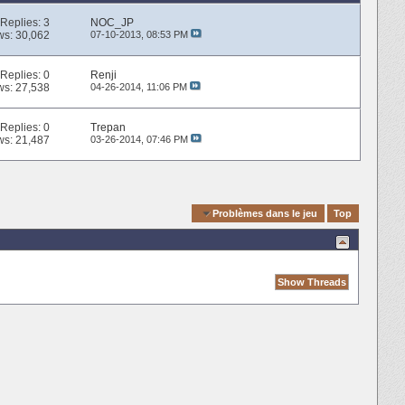
Replies:
3
NOC_JP
ws: 30,062
07-10-2013,
08:53 PM
Replies:
0
Renji
ws: 27,538
04-26-2014,
11:06 PM
Replies:
0
Trepan
ws: 21,487
03-26-2014,
07:46 PM
Quick Navigation
Problèmes dans le jeu
Top