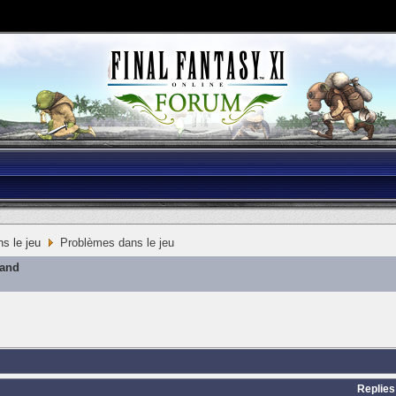
s le jeu
Problèmes dans le jeu
mand
Replies