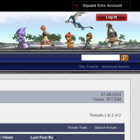
Dev Tracker
Advanced Search
07-08-2014
Views:
477,634
Threads 1 to 2 of 2
Forum Tools
Search Forum
/
Views
Last Post By