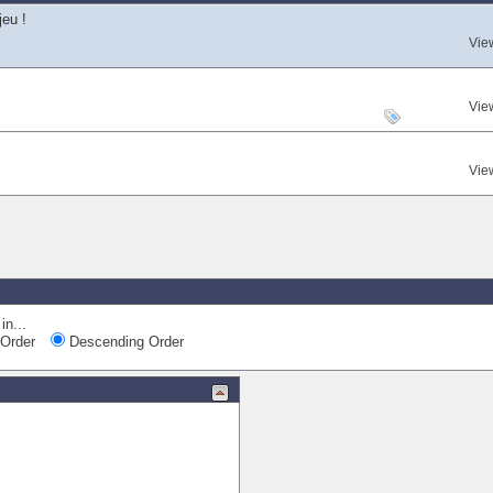
jeu !
Vie
Vie
Vie
in...
Order
Descending Order