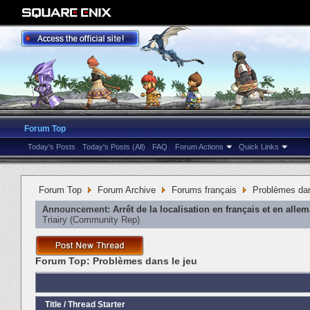
Forum Top
Today's Posts
Today's Posts (All)
FAQ
Forum Actions
Quick Links
Forum Top
Forum Archive
Forums français
Problèmes dan
Announcement:
Arrêt de la localisation en français et en alle
Triairy
‎(Community Rep)
Forum Top:
Problèmes dans le jeu
Title
/
Thread Starter