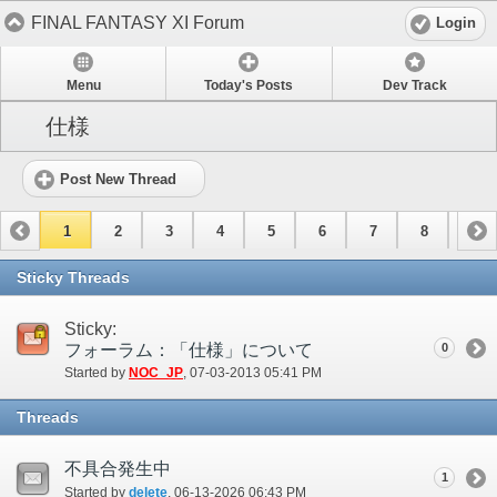
FINAL FANTASY XI Forum
Login
Menu
Today's Posts
Dev Track
仕様
Post New Thread
1
2
3
4
5
6
7
8
9
10
11
12
13
14
15
Sticky Threads
Sticky:
フォーラム：「仕様」について
0
Started by
NOC_JP
‎, 07-03-2013 05:41 PM
Threads
不具合発生中
1
Started by
delete
‎, 06-13-2026 06:43 PM