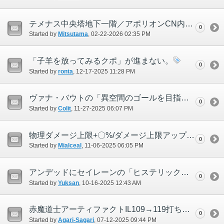
テメナス中央塔地下一階／アポリオンCN内でトラクタを掛けられない
0
Started by
Mitsutama
‎, 02-22-2026 02:35 PM
「子羊を放ってみるクポ」が進まない。
0
Started by
ronta
‎, 12-17-2025 11:28 PM
ヴァナ・バウトの「異空間のゴールを目指して(VBD)」が達成できない
0
Started by
Colit
‎, 11-27-2025 06:07 PM
物理ダメージ上限+〇%/ダメージ上限アップ(特性)が物理系青魔法に適用されない
0
Started by
Mialceal
‎, 11-06-2025 06:05 PM
アンデッドにセイレーンの「ヒステリックアサルト」のHP吸収が発生しない
0
Started by
Yuksan
‎, 10-16-2025 12:43 AM
赤魔道士アーティファクトIL109→119打ち直し両手両足進行不可
0
Started by
Agari-Sagari
‎, 07-12-2025 09:44 PM