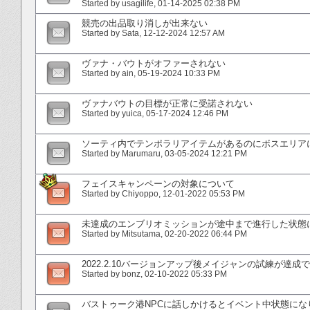
Started by
usagilife
‎, 01-14-2025 02:38 PM
競売の出品取り消しが出来ない
Started by
Sata
‎, 12-12-2024 12:57 AM
ヴァナ・バウトがオファーされない
Started by
ain
‎, 05-19-2024 10:33 PM
ヴァナバウトの目標が正常に受諾されない
Started by
yuica
‎, 05-17-2024 12:46 PM
ソーティ内でテンポラリアイテムがあるのにボスエリア
Started by
Marumaru
‎, 03-05-2024 12:21 PM
フェイスキャンペーンの対象について
Started by
Chiyoppo
‎, 12-01-2022 05:53 PM
未達成のエンブリオミッションが途中まで進行した状態
Started by
Mitsutama
‎, 02-20-2022 06:44 PM
2022.2.10バージョンアップ後メイジャンの試練が達成
Started by
bonz
‎, 02-10-2022 05:33 PM
バストゥーク港NPCに話しかけるとイベント中状態にな