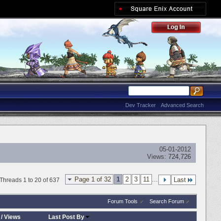
Dev Tracker
Advanced Search
05-01-2012
Views:
724,726
Page 1 of 32
1
2
3
11
...
Last
Threads 1 to 20 of 637
Forum Tools
Search Forum
/
Views
Last Post By