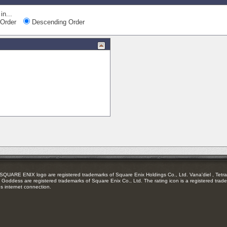
in...
Order
Descending Order
RE ENIX logo are registered trademarks of Square Enix Holdings Co., Ltd. Vana'diel , Tetra 
Goddess are registered trademarks of Square Enix Co., Ltd. The rating icon is a registered trade
es internet connection.