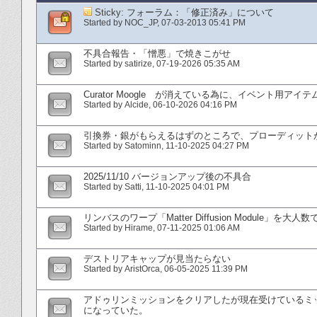
Sticky:
フォーラム：「修正済み」について
Started by
NOC_JP
‎, 07-03-2013 05:41 PM
不具合報告・「憎悪」で焼きこがせ
Started by
satirize
‎, 07-19-2026 05:35 AM
Curator Moogle が消えている為に、イベント用ア
Started by
Alcide
‎, 06-10-2026 04:16 PM
引換券・銀がもらえるはずのところで、プローディット
Started by
Satominn
‎, 11-10-2025 04:27 PM
2025/11/10 バージョンアップ後の不具合
Started by
Satti
‎, 11-10-2025 04:01 PM
リンバスのワープ「Matter Diffusion Module」
Started by
Hirame
‎, 07-11-2025 01:06 AM
デストリアキャップが見当たらない
Started by
AristOrca
‎, 06-05-2025 11:39 PM
アドゥリンミッションをクリアしたが現在受けているミ
になっていた。