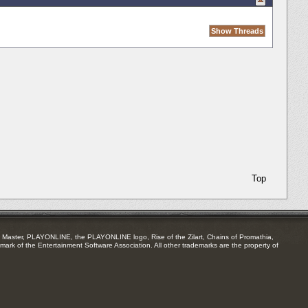
Top
Master, PLAYONLINE, the PLAYONLINE logo, Rise of the Zilart, Chains of Promathia,
mark of the Entertainment Software Association. All other trademarks are the property of