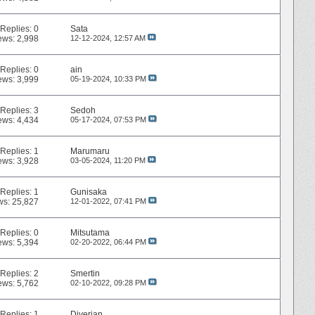
Replies:
0
Sata
ews: 2,998
12-12-2024,
12:57 AM
Replies:
0
ain
ews: 3,999
05-19-2024,
10:33 PM
Replies:
3
Sedoh
ews: 4,434
05-17-2024,
07:53 PM
Replies:
1
Marumaru
ews: 3,928
03-05-2024,
11:20 PM
Replies:
1
Gunisaka
ws: 25,827
12-01-2022,
07:41 PM
Replies:
0
Mitsutama
ews: 5,394
02-20-2022,
06:44 PM
Replies:
2
Smertin
ews: 5,762
02-10-2022,
09:28 PM
Replies:
1
Diverian