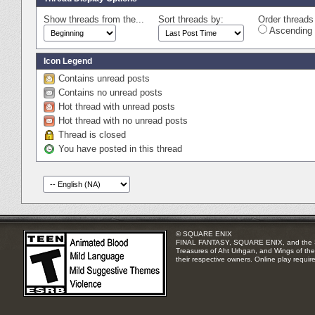
Show threads from the...
Sort threads by:
Order threads 
Ascending 
Icon Legend
Contains unread posts
Contains no unread posts
Hot thread with unread posts
Hot thread with no unread posts
Thread is closed
You have posted in this thread
© SQUARE ENIX
FINAL FANTASY, SQUARE ENIX, and the SQUA
Treasures of Aht Urhgan, and Wings of the 
their respective owners. Online play requir