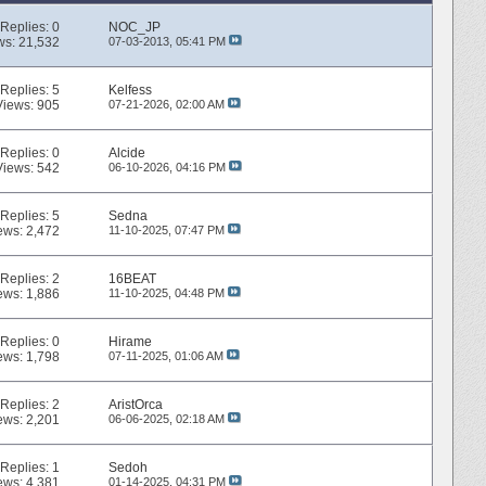
Replies:
0
NOC_JP
ws: 21,532
07-03-2013,
05:41 PM
Replies:
5
Kelfess
Views: 905
07-21-2026,
02:00 AM
Replies:
0
Alcide
Views: 542
06-10-2026,
04:16 PM
Replies:
5
Sedna
ews: 2,472
11-10-2025,
07:47 PM
Replies:
2
16BEAT
ews: 1,886
11-10-2025,
04:48 PM
Replies:
0
Hirame
ews: 1,798
07-11-2025,
01:06 AM
Replies:
2
AristOrca
ews: 2,201
06-06-2025,
02:18 AM
Replies:
1
Sedoh
ews: 4,381
01-14-2025,
04:31 PM