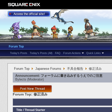
Forum Top
Today's Posts
Today's Posts (All)
FAQ
Forum Actions
Quick Links
Forum Top
Japanese Forums
不具合報告
修正済み
Announcement:
フォーラムに書き込みするうえでのご注意
Bylects
‎(Moderator)
Forum Top:
修正済み
Title
/
Thread Starter