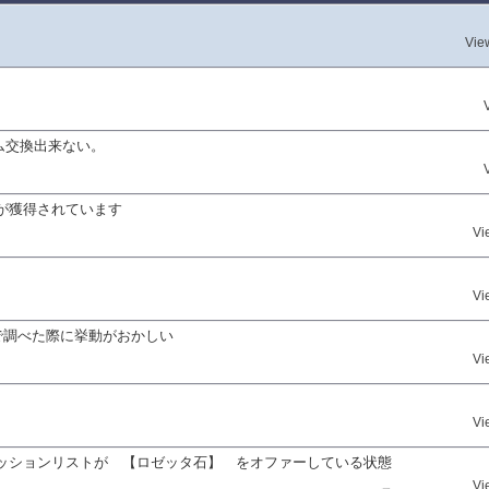
Vie
イテム交換出来ない。
が獲得されています
Vi
Vi
を大人数で調べた際に挙動がおかしい
Vi
Vi
ッションリストが 【ロゼッタ石】 をオファーしている状態
Vi