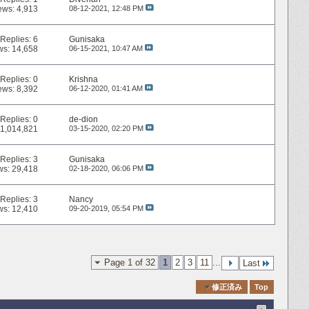
ews: 4,913
08-12-2021,
12:48 PM
Replies:
6
Gunisaka
ws: 14,658
06-15-2021,
10:47 AM
Replies:
0
Krishna
ews: 8,392
06-12-2020,
01:41 AM
Replies:
0
de-dion
 1,014,821
03-15-2020,
02:20 PM
Replies:
3
Gunisaka
ws: 29,418
02-18-2020,
06:06 PM
Replies:
3
Nancy
ws: 12,410
09-20-2019,
05:54 PM
Page 1 of 32
1
2
3
11
...
Last
Quick Navigation
修正済み
Top