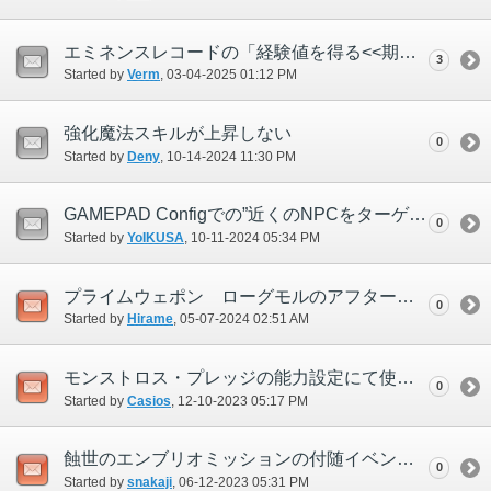
エミネンスレコードの「経験値を得る<<期間限定>>」
3
Started by
Verm
‎, 03-04-2025 01:12 PM
強化魔法スキルが上昇しない
0
Started by
Deny
‎, 10-14-2024 11:30 PM
GAMEPAD Configでの”近くのNPCをターゲット”の内容が、F8キーで使用できる/targetnpcと異なっている
0
Started by
YoIKUSA
‎, 10-11-2024 05:34 PM
プライムウェポン ローグモルのアフターマス「ケアル回復量+」の効果について
0
Started by
Hirame
‎, 05-07-2024 02:51 AM
モンストロス・プレッジの能力設定にて使用中Costが0表示
0
Started by
Casios
‎, 12-10-2023 05:17 PM
蝕世のエンブリオミッションの付随イベントの消された記憶の再生でDancing Wolfだけ再生できない
0
Started by
snakaji
‎, 06-12-2023 05:31 PM