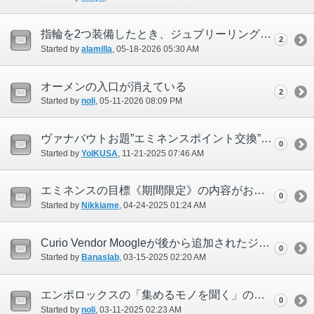
指輪を2つ装備したとき、ジュブリーリングの「戦闘・魔法スキル上昇値+100%」が正常に機能しない
2
Started by
alamilla
‎, 05-18-2026 05:30 AM
オーメンの入口が消えている
2
Started by
noli
‎, 05-11-2026 08:09 PM
ヴァナバウトお題”エミネンスポイント交換”の取得プローディットが記載されているものと異なっている
0
Started by
YoIKUSA
‎, 11-21-2025 07:46 AM
エミネンスの目標《期間限定》の内容がおかしかった
0
Started by
Nikkiame
‎, 04-24-2025 01:24 AM
Curio Vendor Moogleが後から追加されたジョブのリンバス素材を販売していない
0
Started by
Banaslab
‎, 03-15-2025 02:20 AM
エンポロックスの「集めるモノを聞く」の内容がおかしい
0
Started by
noli
‎, 03-11-2025 02:23 AM