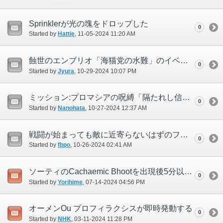
Sprinklerが光の塊をドロップした
0
Started by
Hattie
‎, 11-05-2024 11:20 AM
蝕世のエンブリオ「海猫党の水難」のイベント後に画面が暗転したままとなる
0
Started by
Jyura
‎, 10-29-2024 10:07 PM
ミッション:プロマシアの呪縛「隔たれし信仰」が進行不能になる
0
Started by
Nanohata
‎, 10-27-2024 12:37 AM
戦闘が始まっても敵に近寄らないはずのフェイスが敵に近づく
0
Started by
fbpo
‎, 10-26-2024 02:41 AM
ソーティのCachaemic Bhootを出現後5分以内に倒し、宝箱出現ログも出ているのに宝箱が出現していない
0
Started by
Yorihime
‎, 07-14-2024 04:56 PM
オーメンOu プロフィラクシスが即時発動する
0
Started by
NHK
‎, 03-11-2024 11:28 PM