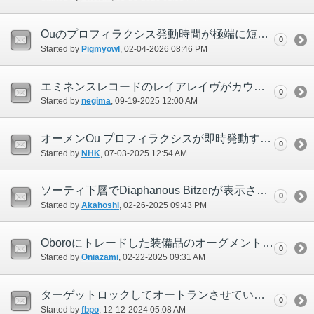
Ouのプロフィラクシス発動時間が極端に短い＋巻き戻り後のHP依存特殊行動が連続的に行われる
0
Started by
Pigmyowl
‎, 02-04-2026 08:46 PM
エミネンスレコードのレイアレイヴがカウントされません。
0
Started by
negima
‎, 09-19-2025 12:00 AM
オーメンOu プロフィラクシスが即時発動する（2回目）
0
Started by
NHK
‎, 07-03-2025 12:54 AM
ソーティ下層でDiaphanous Bitzerが表示されない
0
Started by
Akahoshi
‎, 02-26-2025 09:43 PM
Oboroにトレードした装備品のオーグメントが消えた
0
Started by
Oniazami
‎, 02-22-2025 09:31 AM
ターゲットロックしてオートランさせていると、ターゲットロックが外れる
0
Started by
fbpo
‎, 12-12-2024 05:08 AM