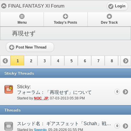
FINAL FANTASY XI Forum
Login
Menu
Today's Posts
Dev Track
再現せず
Post New Thread
1
2
3
4
5
6
7
8
9
10
11
12
13
14
15
Sticky Threads
Sticky:
フォーラム：「再現せず」について
0
Started by
NOC_JP
‎, 07-03-2013 05:38 PM
Threads
スレッド名： ギアスフェット「Schah」戦にて護衛全滅後も本体にダメージが通らない
0
Started by
Swordo
‎, 05-28-2026 01:55 PM