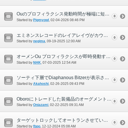
Ouのプロフィラクシス発動時間が極端に短い＋巻き戻り後のHP依存特殊行動が連続的に行われる
0
Started by
Pigmyowl
‎, 02-04-2026 08:46 PM
エミネンスレコードのレイアレイヴがカウントされません。
0
Started by
negima
‎, 09-19-2025 12:00 AM
オーメンOu プロフィラクシスが即時発動する（2回目）
0
Started by
NHK
‎, 07-03-2025 12:54 AM
ソーティ下層でDiaphanous Bitzerが表示されない
0
Started by
Akahoshi
‎, 02-26-2025 09:43 PM
Oboroにトレードした装備品のオーグメントが消えた
0
Started by
Oniazami
‎, 02-22-2025 09:31 AM
ターゲットロックしてオートランさせていると、ターゲットロックが外れる
0
Started by
fbpo
‎, 12-12-2024 05:08 AM