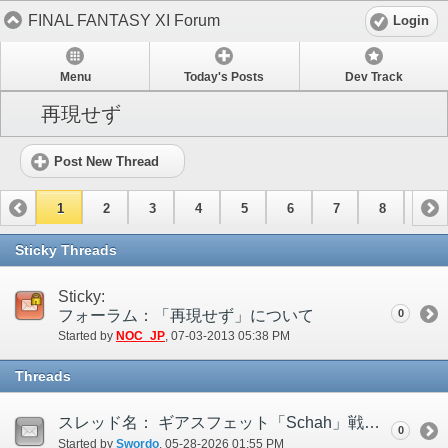
FINAL FANTASY XI Forum
Login
Menu
Today's Posts
Dev Track
再現せず
Post New Thread
1
2
3
4
5
6
7
8
9
10
11
12
13
14
15
Sticky Threads
Sticky:
フォーラム：「再現せず」について
0
Started by
NOC_JP
‎, 07-03-2013 05:38 PM
Threads
スレッド名： ギアスフェット「Schah」戦にて護衛全滅後も本体にダメージが通らない
0
Started by
Swordo
‎, 05-28-2026 01:55 PM