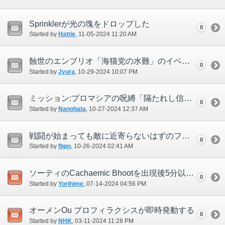
Sprinklerが光の塊をドロップした
0
Started by
Hattie
‎, 11-05-2024 11:20 AM
蝕世のエンブリオ「海猫党の水難」のイベント後に画面が暗転したままとなる
0
Started by
Jyura
‎, 10-29-2024 10:07 PM
ミッション:プロマシアの呪縛「隔たれし信仰」が進行不能になる
0
Started by
Nanohata
‎, 10-27-2024 12:37 AM
戦闘が始まっても敵に近寄らないはずのフェイスが敵に近づく
0
Started by
fbpo
‎, 10-26-2024 02:41 AM
ソーティのCachaemic Bhootを出現後5分以内に倒し、宝箱出現ログも出ているのに宝箱が出現していない
0
Started by
Yorihime
‎, 07-14-2024 04:56 PM
オーメンOu プロフィラクシスが即時発動する
0
Started by
NHK
‎, 03-11-2024 11:28 PM