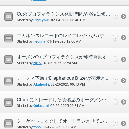
Ouのプロフィラクシス発動時間が極端に短い＋巻き戻り後のHP依存特殊行動が連続的に行われる
0
Started by
Pigmyowl
‎, 02-04-2026 08:46 PM
エミネンスレコードのレイアレイヴがカウントされません。
0
Started by
negima
‎, 09-19-2025 12:00 AM
オーメンOu プロフィラクシスが即時発動する（2回目）
0
Started by
NHK
‎, 07-03-2025 12:54 AM
ソーティ下層でDiaphanous Bitzerが表示されない
0
Started by
Akahoshi
‎, 02-26-2025 09:43 PM
Oboroにトレードした装備品のオーグメントが消えた
0
Started by
Oniazami
‎, 02-22-2025 09:31 AM
ターゲットロックしてオートランさせていると、ターゲットロックが外れる
0
Started by
fbpo
‎, 12-12-2024 05:08 AM