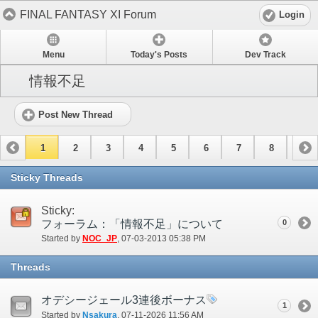
FINAL FANTASY XI Forum
Login
Menu
Today's Posts
Dev Track
情報不足
Post New Thread
1
2
3
4
5
6
7
8
9
10
11
12
13
14
15
Sticky Threads
Sticky:
フォーラム：「情報不足」について
0
Started by
NOC_JP
‎, 07-03-2013 05:38 PM
Threads
オデシージェール3連後ボーナス
1
Started by
Nsakura
‎, 07-11-2026 11:56 AM