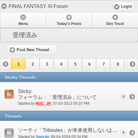
FINAL FANTASY XI Forum
Login
Menu
Today's Posts
Dev Track
受理済み
Post New Thread
1
2
3
4
5
6
7
8
9
10
11
12
13
14
15
Sticky Threads
Sticky:
フォーラム：「受理済み」について
0
Started by
NOC_JP
‎, 07-03-2013 05:37 PM
Threads
ソーティ「Triboulex」が本来使用しないはずの技「ラストラフ」を使用する
0
Started by
Swordo
‎, 08-04-2026 05:34 PM