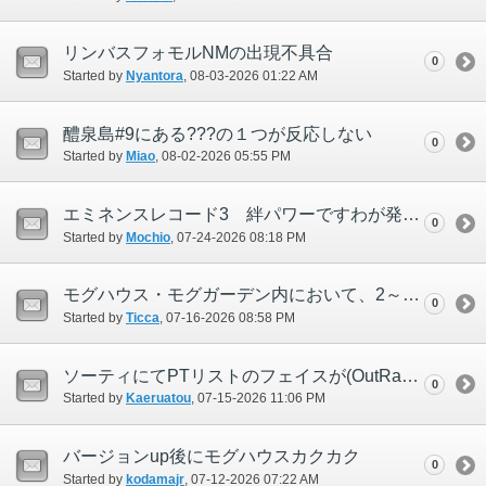
リンバスフォモルNMの出現不具合
0
Started by
Nyantora
‎, 08-03-2026 01:22 AM
醴泉島#9にある???の１つが反応しない
0
Started by
Miao
‎, 08-02-2026 05:55 PM
エミネンスレコード3 絆パワーですわが発生しない
0
Started by
Mochio
‎, 07-24-2026 08:18 PM
モグハウス・モグガーデン内において、2～5秒周期で数フレームの処理落ちを繰り返す
0
Started by
Ticca
‎, 07-16-2026 08:58 PM
ソーティにてPTリストのフェイスが(OutRakaz_U2)と表記された
0
Started by
Kaeruatou
‎, 07-15-2026 11:06 PM
バージョンup後にモグハウスカクカク
0
Started by
kodamajr
‎, 07-12-2026 07:22 AM