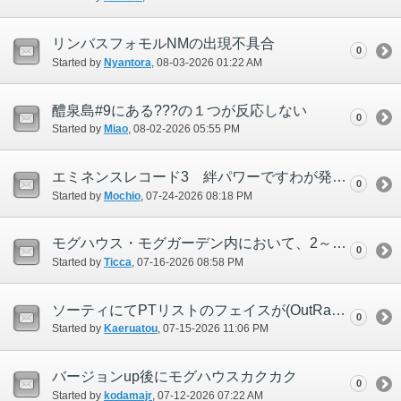
リンバスフォモルNMの出現不具合
0
Started by
Nyantora
‎, 08-03-2026 01:22 AM
醴泉島#9にある???の１つが反応しない
0
Started by
Miao
‎, 08-02-2026 05:55 PM
エミネンスレコード3 絆パワーですわが発生しない
0
Started by
Mochio
‎, 07-24-2026 08:18 PM
モグハウス・モグガーデン内において、2～5秒周期で数フレームの処理落ちを繰り返す
0
Started by
Ticca
‎, 07-16-2026 08:58 PM
ソーティにてPTリストのフェイスが(OutRakaz_U2)と表記された
0
Started by
Kaeruatou
‎, 07-15-2026 11:06 PM
バージョンup後にモグハウスカクカク
0
Started by
kodamajr
‎, 07-12-2026 07:22 AM