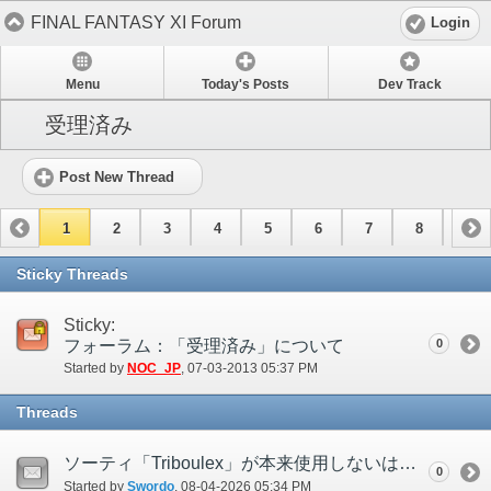
FINAL FANTASY XI Forum
Login
Menu
Today's Posts
Dev Track
受理済み
Post New Thread
1
2
3
4
5
6
7
8
9
10
11
12
13
14
15
Sticky Threads
Sticky:
フォーラム：「受理済み」について
0
Started by
NOC_JP
‎, 07-03-2013 05:37 PM
Threads
ソーティ「Triboulex」が本来使用しないはずの技「ラストラフ」を使用する
0
Started by
Swordo
‎, 08-04-2026 05:34 PM