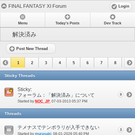
FINAL FANTASY XI Forum
Login
Menu
Today's Posts
Dev Track
解決済み
Post New Thread
1
2
3
4
5
6
7
8
9
10
11
12
13
14
Sticky Threads
Sticky:
フォーラム：「解決済み」について
0
Started by
NOC_JP
‎, 07-03-2013 05:37 PM
Threads
テメナスでテンポラリが入手できない
3
Started by
murasaki
‎, 08-01-2026 05:40 PM