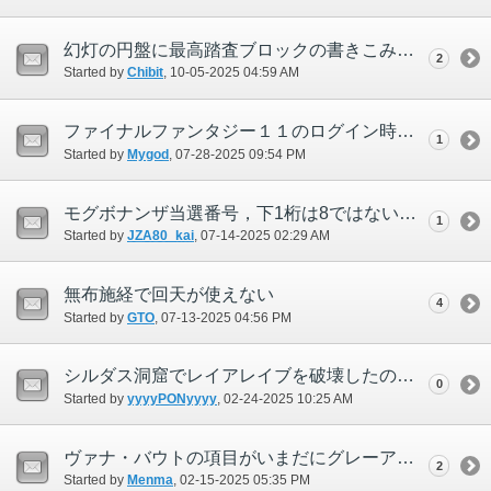
幻灯の円盤に最高踏査ブロックの書きこみがされない。
2
Started by
Chibit
‎, 10-05-2025 04:59 AM
ファイナルファンタジー１１のログイン時に「ロビーサーバーに接続できませんでした。」などでログインできない
1
Started by
Mygod
‎, 07-28-2025 09:54 PM
モグボナンザ当選番号，下1桁は8ではないのか
1
Started by
JZA80_kai
‎, 07-14-2025 02:29 AM
無布施経で回天が使えない
4
Started by
GTO
‎, 07-13-2025 04:56 PM
シルダス洞窟でレイアレイブを破壊したのに治安維持がクリアにならない
0
Started by
yyyyPONyyyy
‎, 02-24-2025 10:25 AM
ヴァナ・バウトの項目がいまだにグレーアウトのままになってる倉庫キャラがいる
2
Started by
Menma
‎, 02-15-2025 05:35 PM