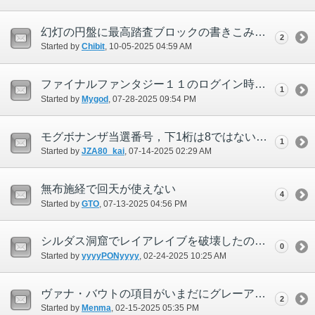
幻灯の円盤に最高踏査ブロックの書きこみがされない。
2
Started by
Chibit
‎, 10-05-2025 04:59 AM
ファイナルファンタジー１１のログイン時に「ロビーサーバーに接続できませんでした。」などでログインできない
1
Started by
Mygod
‎, 07-28-2025 09:54 PM
モグボナンザ当選番号，下1桁は8ではないのか
1
Started by
JZA80_kai
‎, 07-14-2025 02:29 AM
無布施経で回天が使えない
4
Started by
GTO
‎, 07-13-2025 04:56 PM
シルダス洞窟でレイアレイブを破壊したのに治安維持がクリアにならない
0
Started by
yyyyPONyyyy
‎, 02-24-2025 10:25 AM
ヴァナ・バウトの項目がいまだにグレーアウトのままになってる倉庫キャラがいる
2
Started by
Menma
‎, 02-15-2025 05:35 PM