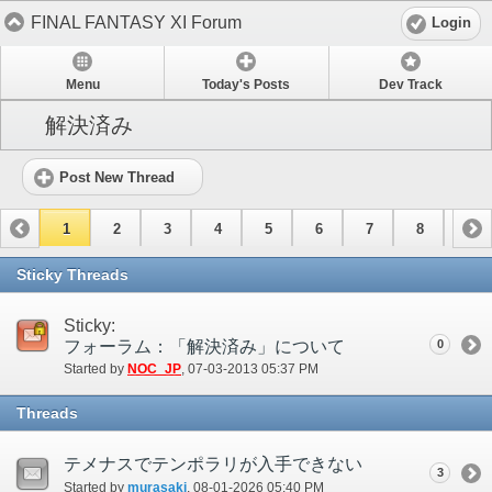
FINAL FANTASY XI Forum
Login
Menu
Today's Posts
Dev Track
解決済み
Post New Thread
1
2
3
4
5
6
7
8
9
10
11
12
13
14
Sticky Threads
Sticky:
フォーラム：「解決済み」について
0
Started by
NOC_JP
‎, 07-03-2013 05:37 PM
Threads
テメナスでテンポラリが入手できない
3
Started by
murasaki
‎, 08-01-2026 05:40 PM