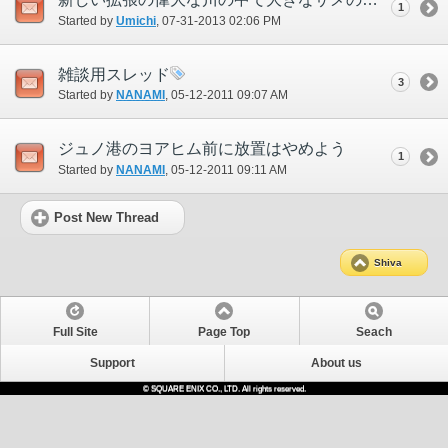
1
Started by
Umichi
‎, 07-31-2013 02:06 PM
雑談用スレッド
3
Started by
NANAMI
‎, 05-12-2011 09:07 AM
ジュノ港のヨアヒム前に放置はやめよう
1
Started by
NANAMI
‎, 05-12-2011 09:11 AM
Post New Thread
Shiva
Full Site
Page Top
Seach
Support
About us
© SQUARE ENIX CO., LTD. All rights reserved.