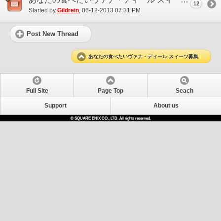
12
Started by
Gildrein
‎, 06-12-2013 07:31 PM
Post New Thread
あなたの食べたいヴァナ・ディール スィーツ募集
Full Site
Page Top
Seach
Support
About us
© SQUARE ENIX CO., LTD. All rights reserved.