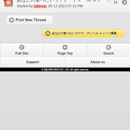
12
Started by
Gildrein
‎, 06-12-2013 07:31 PM
Post New Thread
あなたの食べたいヴァナ・ディール スィーツ募集
Full Site
Page Top
Seach
Support
About us
© SQUARE ENIX CO., LTD. All rights reserved.