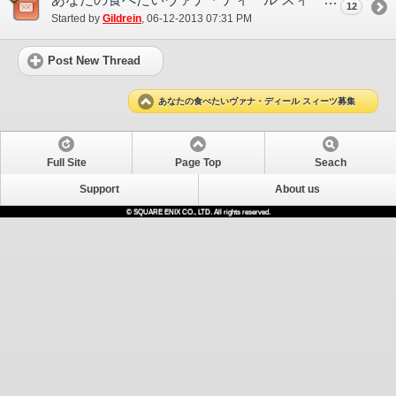
12
Started by
Gildrein
‎, 06-12-2013 07:31 PM
Post New Thread
あなたの食べたいヴァナ・ディール スィーツ募集
Full Site
Page Top
Seach
Support
About us
© SQUARE ENIX CO., LTD. All rights reserved.