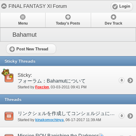
FINAL FANTASY XI Forum
Login
Menu
Today's Posts
Dev Track
Bahamut
Post New Thread
Sticky Threads
Sticky:
フォーラム：Bahamutについて
0
Started by
Foxclon
‎, 03-03-2011 09:41 PM
Threads
リンクシェルを作成してコンシェルジュに預けています
0
Started by
kinakomochinya
‎, 06-17-2017 11:39 AM
Mission ROV Banishing the Darkness