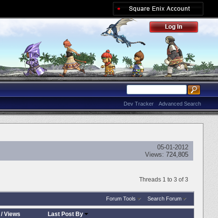
Dev Tracker
Advanced Search
05-01-2012
Views:
724,805
Threads 1 to 3 of 3
Forum Tools
Search Forum
/
Views
Last Post By