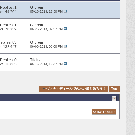
Replies:
1
Gildrein
ws: 49,704
05-16-2013,
12:30 PM
Replies:
1
Gildrein
ws: 70,359
06-26-2013,
07:57 PM
eplies:
83
Gildrein
s: 132,647
06-06-2013,
08:00 PM
Replies:
0
Triairy
ws: 16,835
05-16-2013,
12:37 PM
Quick Navigation
ヴァナ・ディールでの思い出を語ろう！
Top