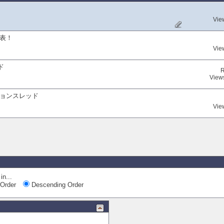
Vie
表！
Vie
ド
R
View
ョンスレッド
Vie
in...
Order
Descending Order