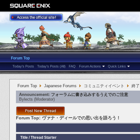
Forum Top
Today's Posts
Today's Posts (All)
FAQ
Forum Actions
Quick Links
Forum Top
Japanese Forums
コミュニティイベント
終了
Announcement:
フォーラムに書き込みするうえでのご注意
Bylects
‎(Moderator)
Forum Top:
ヴァナ・ディールでの思い出を語ろう！
Title
/
Thread Starter