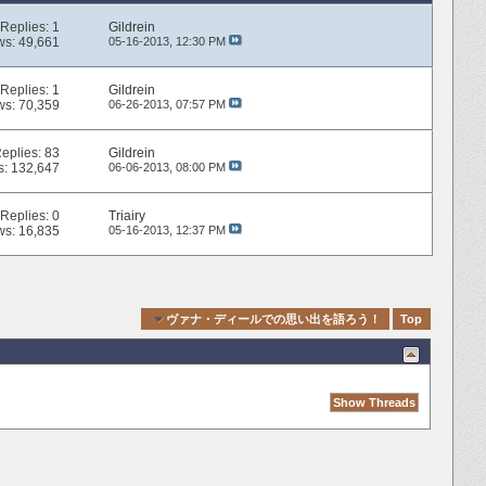
Replies:
1
Gildrein
ws: 49,661
05-16-2013,
12:30 PM
Replies:
1
Gildrein
ws: 70,359
06-26-2013,
07:57 PM
eplies:
83
Gildrein
s: 132,647
06-06-2013,
08:00 PM
Replies:
0
Triairy
ws: 16,835
05-16-2013,
12:37 PM
Quick Navigation
ヴァナ・ディールでの思い出を語ろう！
Top