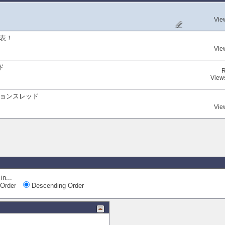
Vie
表！
Vie
ド
R
View
ョンスレッド
Vie
in...
Order
Descending Order