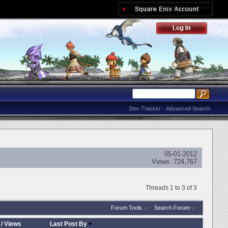
Dev Tracker
Advanced Search
05-01-2012
Views:
724,767
Threads 1 to 3 of 3
Forum Tools
Search Forum
/
Views
Last Post By