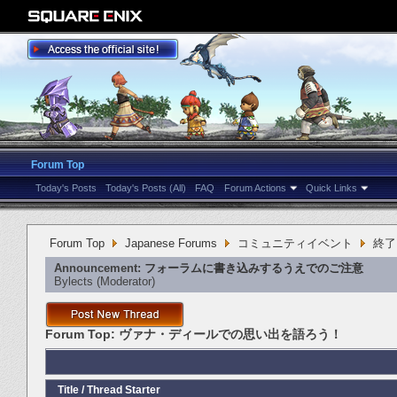
Forum Top
Today's Posts
Today's Posts (All)
FAQ
Forum Actions
Quick Links
Forum Top
Japanese Forums
コミュニティイベント
終了
Announcement:
フォーラムに書き込みするうえでのご注意
Bylects
‎(Moderator)
Forum Top:
ヴァナ・ディールでの思い出を語ろう！
Title
/
Thread Starter