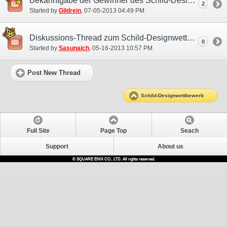
Bekanntgabe der Gewinner des Schild-Designwettbewerbs!
2
Started by
Gildrein
‎, 07-05-2013 04:49 PM
Diskussions-Thread zum Schild-Designwettbewerb
0
Started by
Sasunaich
‎, 05-16-2013 10:57 PM
Post New Thread
Schild-Designwettbewerb
Full Site
Page Top
Seach
Support
About us
© SQUARE ENIX CO., LTD. All rights reserved.