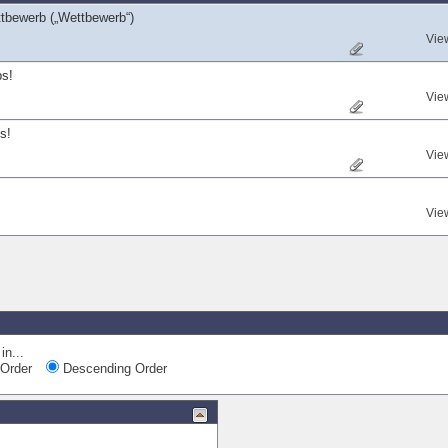
tbewerb („Wettbewerb“)
Vie
bs!
Vie
s!
Vie
Vie
in...
Order
Descending Order