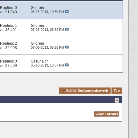
Replies:
0
Gildrein
ws: 91,049
05-16-2013,
10:30 PM
Replies:
1
Gildrein
ws: 45,401
07-25-2013,
08:39 PM
Replies:
2
Gildrein
ws: 32,098
07-05-2013,
05:26 PM
Replies:
0
Sasunaich
ws: 27,599
05-16-2013,
10:57 PM
Quick Navigation
Schild-Designwettbewerb
Top