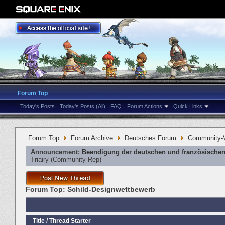
Forum Top
Today's Posts
Today's Posts (All)
FAQ
Forum Actions
Quick Links
Forum Top
Forum Archive
Deutsches Forum
Community-V
Announcement:
Beendigung der deutschen und französischen
Triairy
‎(Community Rep)
Forum Top:
Schild-Designwettbewerb
Title
/
Thread Starter