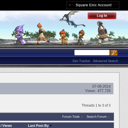
Dev Tracker
Advanced Search
07-08-2014
Views:
477,725
Threads 1 to 3 of 3
Forum Tools
Search Forum
/
Views
Last Post By