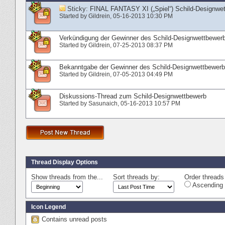
Sticky:
FINAL FANTASY XI („Spiel“) Schild-Designwet
Started by
Gildrein
‎, 05-16-2013 10:30 PM
Verkündigung der Gewinner des Schild-Designwettbewer
Started by
Gildrein
‎, 07-25-2013 08:37 PM
Bekanntgabe der Gewinner des Schild-Designwettbewerb
Started by
Gildrein
‎, 07-05-2013 04:49 PM
Diskussions-Thread zum Schild-Designwettbewerb
Started by
Sasunaich
‎, 05-16-2013 10:57 PM
Thread Display Options
Show threads from the...
Sort threads by:
Order threads 
Ascending 
Icon Legend
Contains unread posts