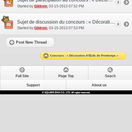
2
Started by
Gildrein
‎, 03-15-2013 07:52 PM
Sujet de discussion du concours : « Décoration d’œufs de printemps »
0
Started by
Gildrein
‎, 03-15-2013 07:53 PM
Post New Thread
Concours : « Décoration d’Œufs de Printemps »
Full Site
Page Top
Seach
Support
About us
© SQUARE ENIX CO., LTD. All rights reserved.