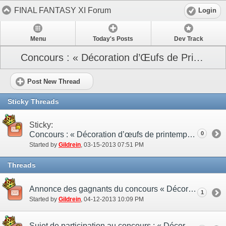
FINAL FANTASY XI Forum
Login
Menu
Today's Posts
Dev Track
Concours : « Décoration d’Œufs de Printemps »
Post New Thread
Sticky Threads
Sticky:
Concours : « Décoration d’œufs de printemps »
0
Started by
Gildrein
‎, 03-15-2013 07:51 PM
Threads
Annonce des gagnants du concours « Décoration d’œufs de printemps »
1
Started by
Gildrein
‎, 04-12-2013 10:09 PM
Sujet de participation au concours : « Décoration d’œufs de printemps »