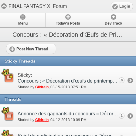
FINAL FANTASY XI Forum
Login
Menu
Today's Posts
Dev Track
Concours : « Décoration d’Œufs de Printemps »
Post New Thread
Sticky Threads
Sticky:
Concours : « Décoration d’œufs de printemps »
0
Started by
Gildrein
‎, 03-15-2013 07:51 PM
Threads
Annonce des gagnants du concours « Décoration d’œufs de printemps »
1
Started by
Gildrein
‎, 04-12-2013 10:09 PM
Sujet de participation au concours : « Décoration d’œufs de printemps »