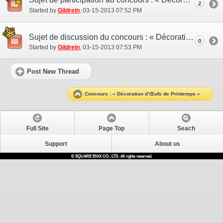
2
Started by
Gildrein
‎, 03-15-2013 07:52 PM
Sujet de discussion du concours : « Décoration d’œufs de printemps »
0
Started by
Gildrein
‎, 03-15-2013 07:53 PM
Post New Thread
Concours : « Décoration d’Œufs de Printemps »
Full Site
Page Top
Seach
Support
About us
© SQUARE ENIX CO., LTD. All rights reserved.