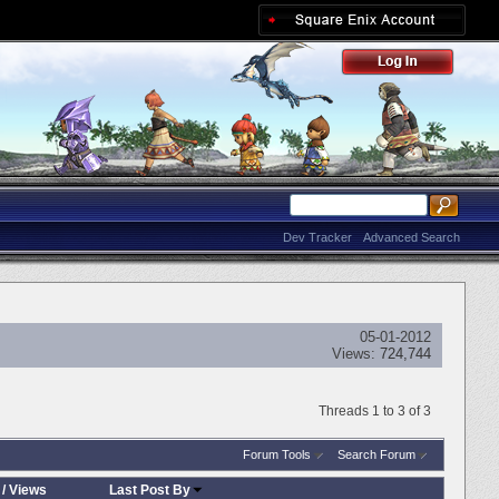
Dev Tracker
Advanced Search
05-01-2012
Views:
724,744
Threads 1 to 3 of 3
Forum Tools
Search Forum
/
Views
Last Post By