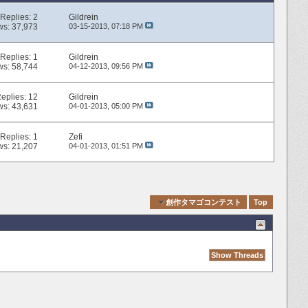
Replies:
2
Gildrein
ws: 37,973
03-15-2013,
07:18 PM
Replies:
1
Gildrein
ws: 58,744
04-12-2013,
09:56 PM
eplies:
12
Gildrein
ws: 43,631
04-01-2013,
05:00 PM
Replies:
1
Zefi
ws: 21,207
04-01-2013,
01:51 PM
Quick Navigation
創作タマゴコンテスト
Top