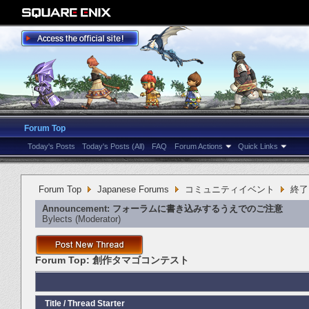
Forum Top
Today's Posts
Today's Posts (All)
FAQ
Forum Actions
Quick Links
Forum Top
Japanese Forums
コミュニティイベント
終了
Announcement:
フォーラムに書き込みするうえでのご注意
Bylects
‎(Moderator)
Forum Top:
創作タマゴコンテスト
Title
/
Thread Starter