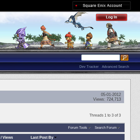
Dev Tracker
Advanced Search
05-01-2012
Views:
724,713
Threads 1 to 3 of 3
Forum Tools
Search Forum
/
Views
Last Post By