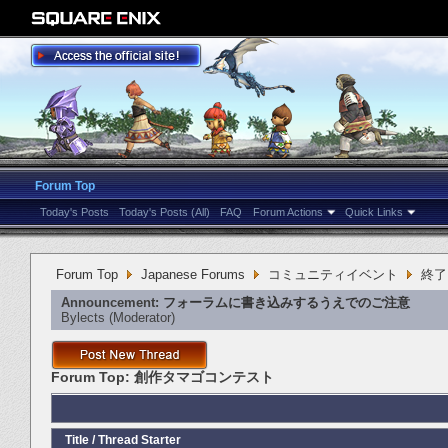
Forum Top
Today's Posts
Today's Posts (All)
FAQ
Forum Actions
Quick Links
Forum Top
Japanese Forums
コミュニティイベント
終了
Announcement:
フォーラムに書き込みするうえでのご注意
Bylects
‎(Moderator)
Forum Top:
創作タマゴコンテスト
Title
/
Thread Starter