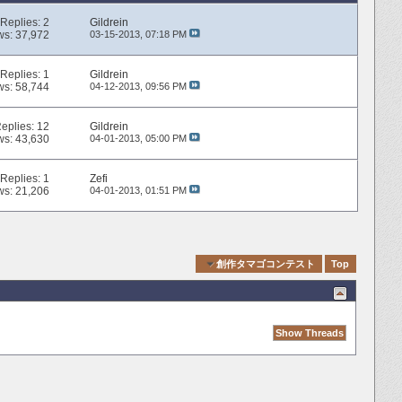
Replies:
2
Gildrein
ws: 37,972
03-15-2013,
07:18 PM
Replies:
1
Gildrein
ws: 58,744
04-12-2013,
09:56 PM
eplies:
12
Gildrein
ws: 43,630
04-01-2013,
05:00 PM
Replies:
1
Zefi
ws: 21,206
04-01-2013,
01:51 PM
Quick Navigation
創作タマゴコンテスト
Top