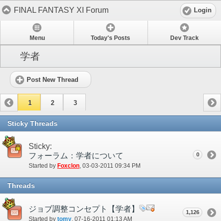
FINAL FANTASY XI Forum
Login
Menu
Today's Posts
Dev Track
学者
Post New Thread
1
2
3
Sticky Threads
Sticky:
フォーラム：学者について
0
Started by
Foxclon
‎, 03-03-2011 09:34 PM
Threads
ジョブ調整コンセプト【学者】
1,126
Started by
tomy
‎, 07-16-2011 01:13 AM