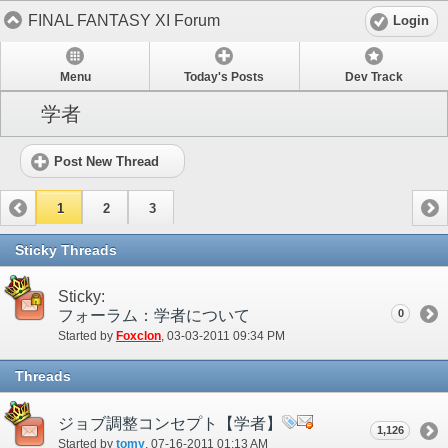
FINAL FANTASY XI Forum
Login
Menu
Today's Posts
Dev Track
学者
Post New Thread
1
2
3
Sticky Threads
Sticky:
フォーラム：学者について
0
Started by
Foxclon
‎, 03-03-2011 09:34 PM
Threads
ジョブ調整コンセプト【学者】
1,126
Started by
tomy
‎, 07-16-2011 01:13 AM