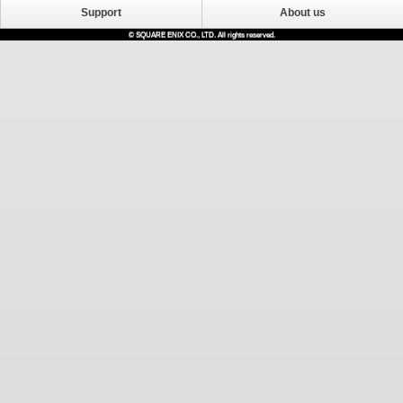
Support
About us
© SQUARE ENIX CO., LTD. All rights reserved.