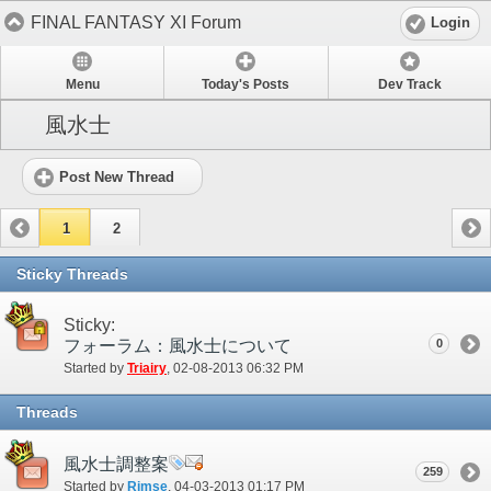
FINAL FANTASY XI Forum
Login
Menu
Today's Posts
Dev Track
風水士
Post New Thread
1
2
Sticky Threads
Sticky:
フォーラム：風水士について
0
Started by
Triairy
‎, 02-08-2013 06:32 PM
Threads
風水士調整案
259
Started by
Rimse
‎, 04-03-2013 01:17 PM