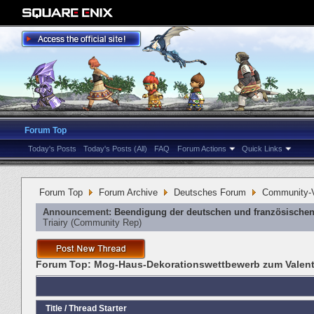
Forum Top
Today's Posts
Today's Posts (All)
FAQ
Forum Actions
Quick Links
Forum Top
Forum Archive
Deutsches Forum
Community-V
Announcement:
Beendigung der deutschen und französischen
Triairy
‎(Community Rep)
Forum Top:
Mog-Haus-Dekorationswettbewerb zum Valent
Title
/
Thread Starter