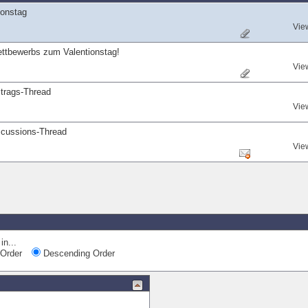
ionstag
Vie
ttbewerbs zum Valentionstag!
Vie
trags-Thread
Vie
scussions-Thread
Vie
Quick Nav
in...
Order
Descending Order