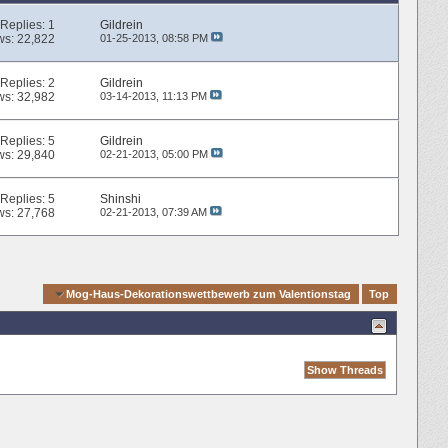
Replies:
1
Gildrein
ws: 22,822
01-25-2013,
08:58 PM
Replies:
2
Gildrein
ws: 32,982
03-14-2013,
11:13 PM
Replies:
5
Gildrein
ws: 29,840
02-21-2013,
05:00 PM
Replies:
5
Shinshi
ws: 27,768
02-21-2013,
07:39 AM
igation
Mog-Haus-Dekorationswettbewerb zum Valentionstag
Top