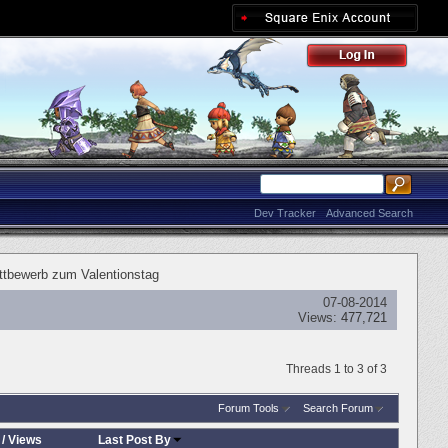
Dev Tracker
Advanced Search
tbewerb zum Valentionstag
07-08-2014
Views:
477,721
Threads 1 to 3 of 3
Forum Tools
Search Forum
/
Views
Last Post By