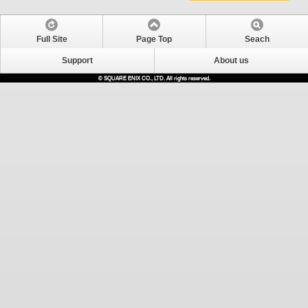
Full Site
Page Top
Seach
Support
About us
© SQUARE ENIX CO., LTD. All rights reserved.