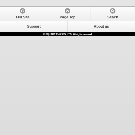
Full Site
Page Top
Seach
Support
About us
© SQUARE ENIX CO., LTD. All rights reserved.