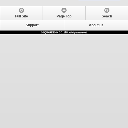
Full Site
Page Top
Seach
Support
About us
© SQUARE ENIX CO., LTD. All rights reserved.