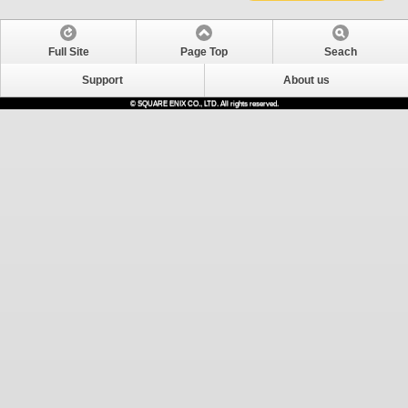
Full Site
Page Top
Seach
Support
About us
© SQUARE ENIX CO., LTD. All rights reserved.