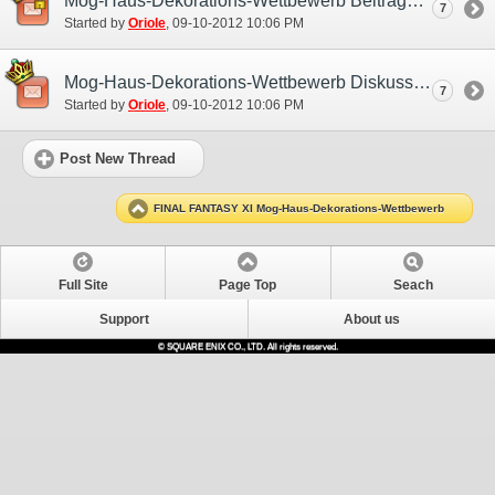
Mog-Haus-Dekorations-Wettbewerb Beitrags-Thread
7
Started by
Oriole
‎, 09-10-2012 10:06 PM
Mog-Haus-Dekorations-Wettbewerb Diskussions-und Übungs- Thread
7
Started by
Oriole
‎, 09-10-2012 10:06 PM
Post New Thread
FINAL FANTASY XI Mog-Haus-Dekorations-Wettbewerb
Full Site
Page Top
Seach
Support
About us
© SQUARE ENIX CO., LTD. All rights reserved.