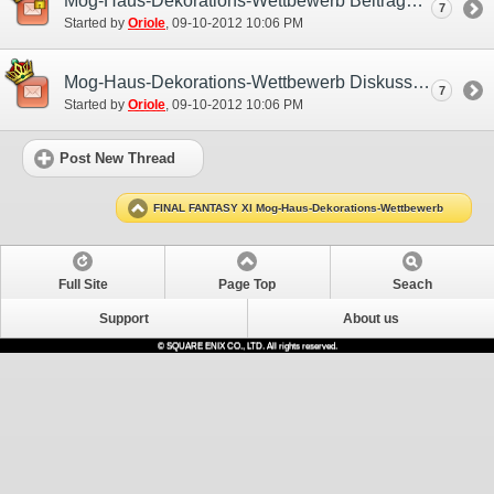
Mog-Haus-Dekorations-Wettbewerb Beitrags-Thread
7
Started by
Oriole
‎, 09-10-2012 10:06 PM
Mog-Haus-Dekorations-Wettbewerb Diskussions-und Übungs- Thread
7
Started by
Oriole
‎, 09-10-2012 10:06 PM
Post New Thread
FINAL FANTASY XI Mog-Haus-Dekorations-Wettbewerb
Full Site
Page Top
Seach
Support
About us
© SQUARE ENIX CO., LTD. All rights reserved.