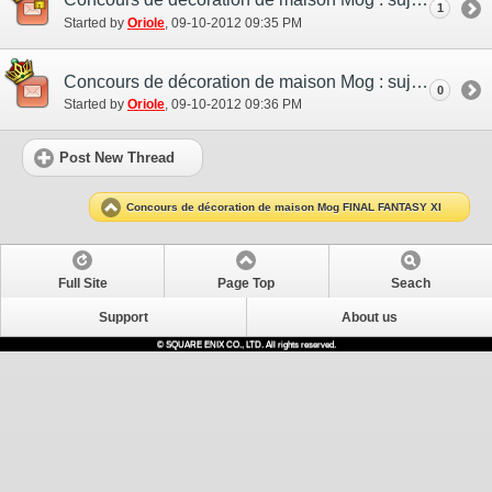
1
Started by
Oriole
‎, 09-10-2012 09:35 PM
Concours de décoration de maison Mog : sujet de discussion / test
0
Started by
Oriole
‎, 09-10-2012 09:36 PM
Post New Thread
Concours de décoration de maison Mog FINAL FANTASY XI
Full Site
Page Top
Seach
Support
About us
© SQUARE ENIX CO., LTD. All rights reserved.