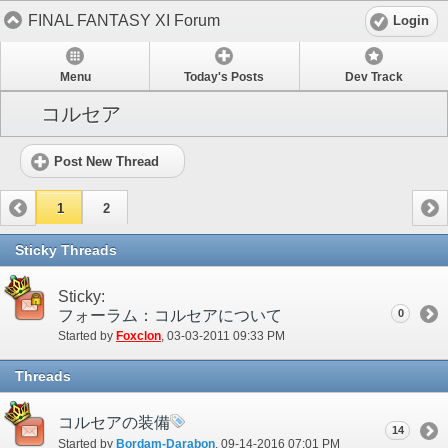
FINAL FANTASY XI Forum
Login
Menu
Today's Posts
Dev Track
コルセア
Post New Thread
1
2
Sticky Threads
Sticky:
フォーラム：コルセアについて
0
Started by
Foxclon
‎, 03-03-2011 09:33 PM
Threads
コルセアの装備
14
Started by
Bordam-Darabon
‎, 09-14-2016 07:01 PM