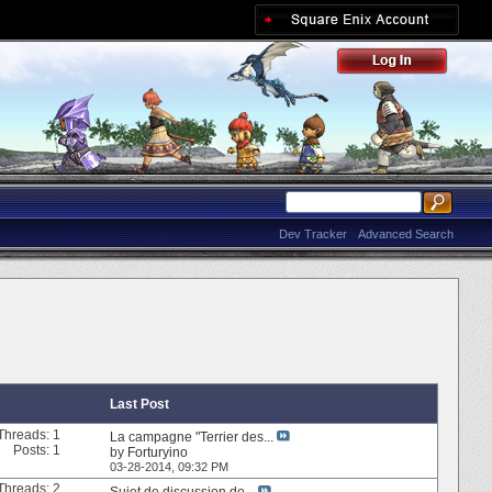
Dev Tracker
Advanced Search
Last Post
Threads: 1
La campagne "Terrier des...
Posts: 1
by
Forturyino
03-28-2014,
09:32 PM
Threads: 2
Sujet de discussion de...