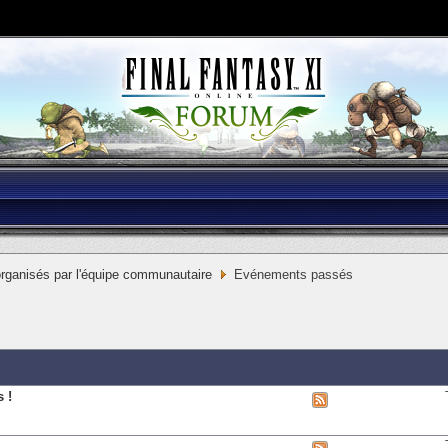
ganisés par l'équipe communautaire
Evénements passés
 !
View
this
forum's
RSS