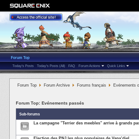
Forum Top
Today's Posts
Today's Posts (All)
FAQ
Forum Actions
Quick Links
Forum Top
Forum Archive
Forums français
Evénements or
Forum Top:
Evénements passés
Sub-forums
La campagne "Terrier des meebles" arrive à grands pas
Election des PNJ les plus populaires de Vana’diel