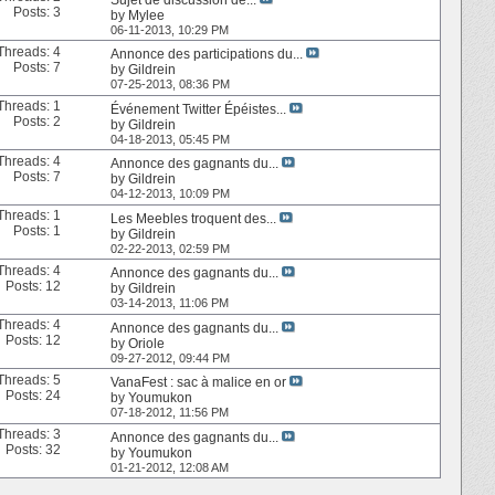
Posts: 3
by
Mylee
06-11-2013,
10:29 PM
Threads: 4
Annonce des participations du...
Posts: 7
by
Gildrein
07-25-2013,
08:36 PM
Threads: 1
Événement Twitter Épéistes...
Posts: 2
by
Gildrein
04-18-2013,
05:45 PM
Threads: 4
Annonce des gagnants du...
Posts: 7
by
Gildrein
04-12-2013,
10:09 PM
Threads: 1
Les Meebles troquent des...
Posts: 1
by
Gildrein
02-22-2013,
02:59 PM
Threads: 4
Annonce des gagnants du...
Posts: 12
by
Gildrein
03-14-2013,
11:06 PM
Threads: 4
Annonce des gagnants du...
Posts: 12
by
Oriole
09-27-2012,
09:44 PM
Threads: 5
VanaFest : sac à malice en or
Posts: 24
by
Youmukon
07-18-2012,
11:56 PM
Threads: 3
Annonce des gagnants du...
Posts: 32
by
Youmukon
01-21-2012,
12:08 AM