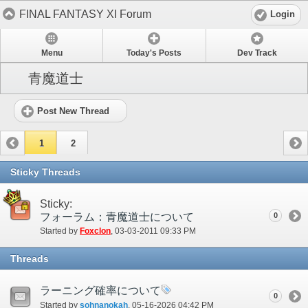
FINAL FANTASY XI Forum
Login
Menu
Today's Posts
Dev Track
青魔道士
Post New Thread
1
2
Sticky Threads
Sticky:
フォーラム：青魔道士について
0
Started by
Foxclon
‎, 03-03-2011 09:33 PM
Threads
ラーニング確率について
0
Started by
sohnanokah
‎, 05-16-2026 04:42 PM