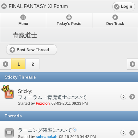
FINAL FANTASY XI Forum
Login
Menu
Today's Posts
Dev Track
青魔道士
Post New Thread
1
2
Sticky Threads
Sticky:
フォーラム：青魔道士について
0
Started by
Foxclon
‎, 03-03-2011 09:33 PM
Threads
ラーニング確率について
0
Started by
sohnanokah
‎, 05-16-2026 04:42 PM