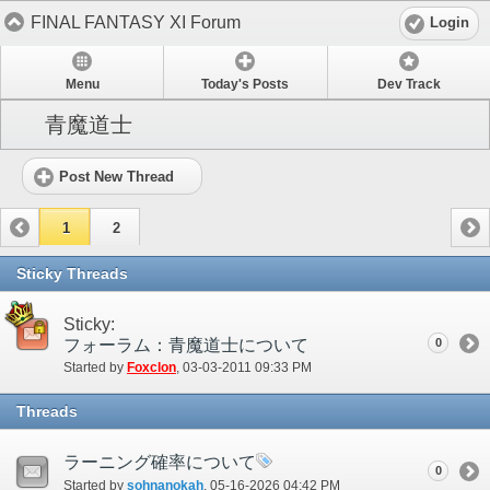
FINAL FANTASY XI Forum
Login
Menu
Today's Posts
Dev Track
青魔道士
Post New Thread
1
2
Sticky Threads
Sticky:
フォーラム：青魔道士について
0
Started by
Foxclon
‎, 03-03-2011 09:33 PM
Threads
ラーニング確率について
0
Started by
sohnanokah
‎, 05-16-2026 04:42 PM