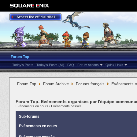
Forum Top
Today's Posts
Today's Posts (All)
FAQ
Forum Actions
Quick Links
Forum Top
Forum Archive
Forums français
Evénements or
Forum Top:
Evénements organisés par l'équipe communau
Evénements en cours
/
Evénements passés
Sub-forums
Evénements en cours