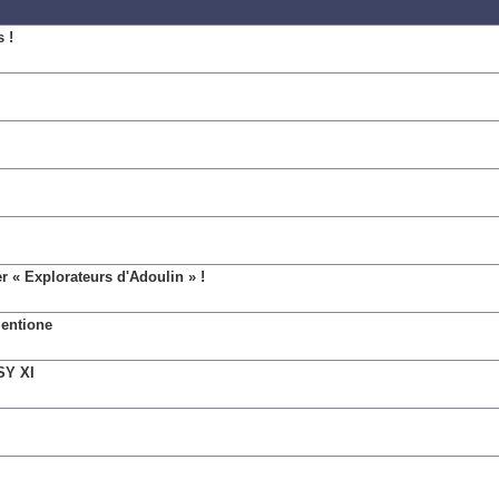
 !
r « Explorateurs d'Adoulin » !
lentione
SY XI