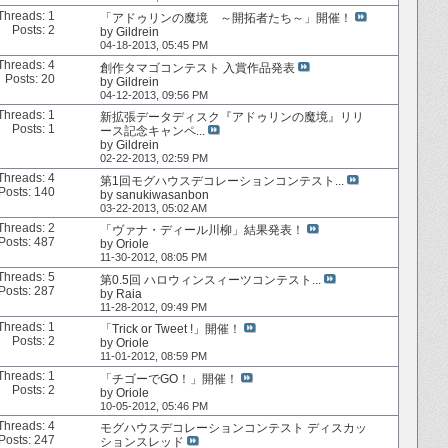
Threads: 1
「アドゥリンの魔境 ～開拓者たち～」開催！
Posts: 2
by
Gildrein
04-18-2013,
05:45 PM
Threads: 4
創作タマゴコンテスト 入賞作品発表
Posts: 20
by
Gildrein
04-12-2013,
09:56 PM
Threads: 1
新拡張データディスク『アドゥリンの魔境』リリ
Posts: 1
ース記念キャンペ...
by
Gildrein
02-22-2013,
02:59 PM
Threads: 4
第1回モグハウスデコレーションコンテスト...
Posts: 140
by
sanukiwasanbon
03-22-2013,
05:02 AM
Threads: 2
「ヴァナ・ディール川柳」結果発表！
Posts: 487
by
Oriole
11-30-2012,
08:05 PM
Threads: 5
第0.5回 ハロウィンスィーツコンテスト...
Posts: 287
by
Raia
11-28-2012,
09:49 PM
Threads: 1
「Trick or Tweet !」開催！
Posts: 2
by
Oriole
11-01-2012,
08:59 PM
Threads: 1
「チゴーでGO！」開催！
Posts: 2
by
Oriole
10-05-2012,
05:46 PM
Threads: 4
モグハウスデコレーションコンテスト ディスカッ
Posts: 247
ションスレッド