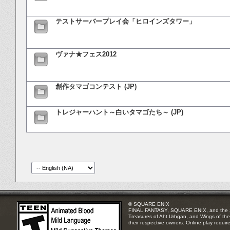
テストサーバープレイ会「ヒロインズタワー」
ヴァナ★フェス2012
創作タマゴコンテスト (JP)
トレジャーハント～白いタマゴたち～ (JP)
© SQUARE ENIX
FINAL FANTASY, SQUARE ENIX, and the SQUA
Treasures of Aht Urhgan, and Wings of the 
their respective owners. Online play requir