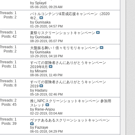
by
Splayd
05-06-2020,
09:29 AM
Threads: 1
バトルコンテンツ&育成応援キャンペーン（2020
Posts: 2
年2...
by
Gunisaka
01-28-2020,
04:57 PM
Threads: 1
夏祭りスクリーンショットキャンペーン
Posts: 42
by
Gunisaka
08-20-2019,
05:07 PM
Threads: 1
大盤振る舞い！倍々モリモリキャンペーン
Posts: 2
by
Gunisaka
10-29-2019,
04:18 PM
Threads: 1
すべての冒険者さんにありがとうキャンペーン
Posts: 11
2019年8月
by
Minami
08-06-2019,
11:49 PM
Threads: 1
すべての冒険者さんにありがとうキャンペーン
Posts: 8
2019
by
Hadaru
05-18-2019,
02:46 PM
Threads: 2
推しNPCスクリーンショットキャンペーン 参加用
Posts: 45
スレッド
by
Rene-Anjou
02-22-2019,
03:04 AM
Threads: 1
ヴァナあるあるスクリーンショットキャンペーン
Posts: 39
by
Fazraye
06-01-2018,
04:29 PM