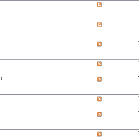
feed
View
this
forum's
RSS
feed
View
this
forum's
RSS
feed
View
this
forum's
RSS
feed
View
this
forum's
RSS
月）
View
feed
this
forum's
RSS
feed
View
this
forum's
RSS
View
feed
this
forum's
RSS
feed
View
this