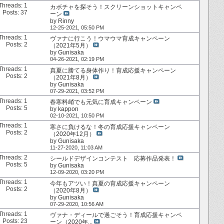
Threads: 1
カボチャを探そう！スクリーンショットキャンペ
Posts: 37
ーン
by
Rinny
12-25-2021,
05:50 PM
Threads: 1
ヴァナに行こう！ウマウマ育成キャンペーン
Posts: 2
（2021年5月）
by
Gunisaka
04-26-2021,
02:19 PM
Threads: 1
真夏に勝てる身体作り！育成応援キャンペーン
Posts: 2
（2021年8月）
by
Gunisaka
07-29-2021,
03:52 PM
Threads: 1
春寒料峭でも元気に育成キャンペーン
Posts: 5
by
kappon
02-10-2021,
10:50 PM
Threads: 1
寒さに負けるな！冬の育成応援キャンペーン
Posts: 2
（2020年12月）
by
Gunisaka
11-27-2020,
11:03 AM
Threads: 2
シールドデザインコンテスト 応募作品発表！
Posts: 5
by
Gunisaka
12-09-2020,
03:20 PM
Threads: 1
今年もアツい！真夏の育成応援キャンペーン
Posts: 2
（2020年8月）
by
Gunisaka
07-29-2020,
10:56 AM
Threads: 1
ヴァナ・ディールで過ごそう！育成応援キャンペ
Posts: 23
ーン（2020年...