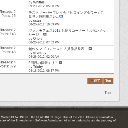
by
Whithis
09-29-2012,
05:00 PM
Threads: 2
テストサーバープレイ会「ヒロインズタワー」ご
Posts: 25
意見／感想用スレ...
by
osan
08-20-2012,
10:09 PM
Threads: 2
ヴァナ★フェス2012 お便りコーナー「お祝いメッ
Posts: 143
セージ」
by
Oriole
06-26-2012,
07:32 PM
Threads: 2
創作タマゴコンテスト 入賞作品発表！
Posts: 48
by
silverray
04-26-2012,
02:00 AM
Threads: 4
3回目の探索エリア
Posts: 379
by
Triairy
04-16-2012,
08:37 PM
Quick Navigation
終了
Top
Top
Master, PLAYONLINE, the PLAYONLINE logo, Rise of the Zilart, Chains of Promathia,
mark of the Entertainment Software Association. All other trademarks are the property of