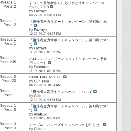
Threads: 1
すべての冒険者さんにありがとうキャンペーンに
Posts: 2
ついて 2018
by
Fazraye
04-27-2018,
04:04 PM
Threads: 1
「復帰者全力サポートキャンペーン」第3弾につい
Posts: 2
て
by
Fazraye
12-22-2017,
04:17 PM
Threads: 1
「復帰者全力サポートキャンペーン」第2弾につい
Posts: 1
て
by
Fazraye
11-29-2017,
01:32 PM
Threads: 1
ハロウィンスクリーンショットキャンペーン 参加
Posts: 235
用スレッド
by
Salalaruru
11-07-2017,
05:26 PM
Threads: 2
FINAL FANTASY XI...
Posts: 23
by
Gunisaka
06-29-2018,
10:51 AM
Threads: 1
「復帰者大応援キャンペーン」について
Posts: 1
by
Gildrein
12-19-2016,
04:51 PM
Threads: 1
「復帰者全力サポートキャンペーン」第1弾につい
Posts: 8
て
by
Akatsuki
11-12-2017,
09:39 AM
Threads: 3
ミーブル・バローズキャンペーンのお知らせ...
Posts: 3
by
Gildrein