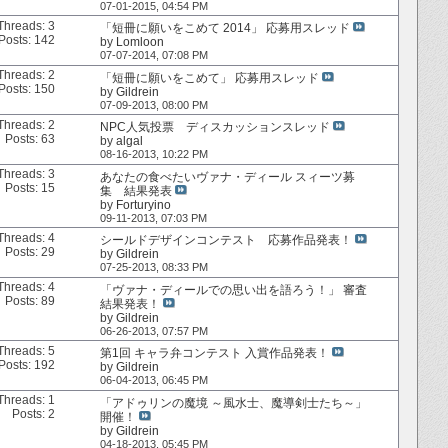
07-01-2015,
04:54 PM
Threads: 3
「短冊に願いをこめて 2014」 応募用スレッド
Posts: 142
by
Lomloon
07-07-2014,
07:08 PM
Threads: 2
「短冊に願いをこめて」 応募用スレッド
Posts: 150
by
Gildrein
07-09-2013,
08:00 PM
Threads: 2
NPC人気投票 ディスカッションスレッド
Posts: 63
by
algal
08-16-2013,
10:22 PM
Threads: 3
あなたの食べたいヴァナ・ディール スィーツ募
Posts: 15
集 結果発表
by
Forturyino
09-11-2013,
07:03 PM
Threads: 4
シールドデザインコンテスト 応募作品発表！
Posts: 29
by
Gildrein
07-25-2013,
08:33 PM
Threads: 4
「ヴァナ・ディールでの思い出を語ろう！」 審査
Posts: 89
結果発表！
by
Gildrein
06-26-2013,
07:57 PM
Threads: 5
第1回 キャラ弁コンテスト 入賞作品発表！
Posts: 192
by
Gildrein
06-04-2013,
06:45 PM
Threads: 1
「アドゥリンの魔境 ～風水士、魔導剣士たち～」
Posts: 2
開催！
by
Gildrein
04-18-2013,
05:45 PM