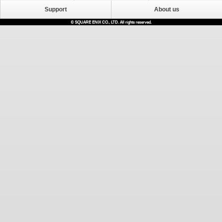
Support
About us
© SQUARE ENIX CO., LTD. All rights reserved.