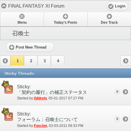
FINAL FANTASY XI Forum
Login
Menu
Today's Posts
Dev Track
召喚士
Post New Thread
1
2
3
4
Sticky Threads
Sticky:
「契約の履行」の補正ステータス
0
Started by
Gildrein
‎, 05-01-2017 07:27 PM
Sticky:
フォーラム：召喚士について
0
Started by
Foxclon
‎, 03-03-2011 09:33 PM