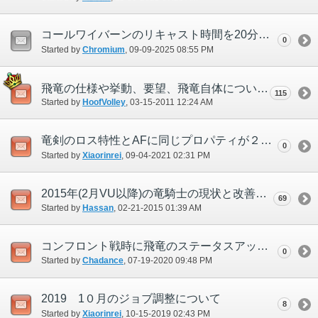
コールワイバーンのリキャスト時間を20分から5分に短縮してください。
0
Started by
Chromium
‎, 09-09-2025 08:55 PM
飛竜の仕様や挙動、要望、飛竜自体について
115
Started by
HoofVolley
‎, 03-15-2011 12:24 AM
竜剣のロス特性とAFに同じプロパティが２つある件で
0
Started by
Xiaorinrei
‎, 09-04-2021 02:31 PM
2015年(2月VU以降)の竜騎士の現状と改善点について
69
Started by
Hassan
‎, 02-21-2015 01:39 AM
コンフロント戦時に飛竜のステータスアップがリセットされる件
0
Started by
Chadance
‎, 07-19-2020 09:48 PM
2019 1０月のジョブ調整について
8
Started by
Xiaorinrei
‎, 10-15-2019 02:43 PM