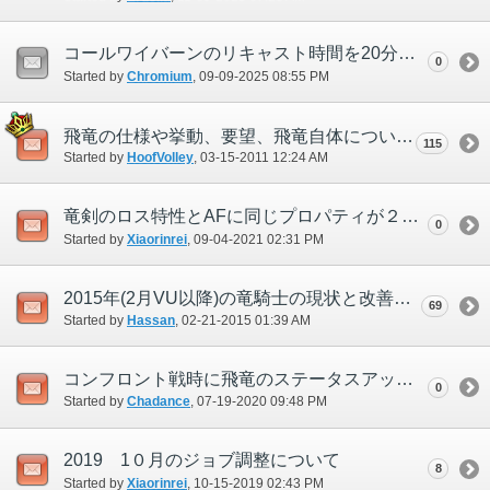
コールワイバーンのリキャスト時間を20分から5分に短縮してください。
0
Started by
Chromium
‎, 09-09-2025 08:55 PM
飛竜の仕様や挙動、要望、飛竜自体について
115
Started by
HoofVolley
‎, 03-15-2011 12:24 AM
竜剣のロス特性とAFに同じプロパティが２つある件で
0
Started by
Xiaorinrei
‎, 09-04-2021 02:31 PM
2015年(2月VU以降)の竜騎士の現状と改善点について
69
Started by
Hassan
‎, 02-21-2015 01:39 AM
コンフロント戦時に飛竜のステータスアップがリセットされる件
0
Started by
Chadance
‎, 07-19-2020 09:48 PM
2019 1０月のジョブ調整について
8
Started by
Xiaorinrei
‎, 10-15-2019 02:43 PM