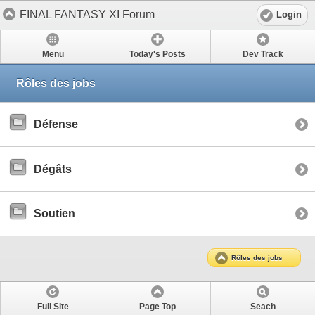
FINAL FANTASY XI Forum
Login
Menu
Today's Posts
Dev Track
Rôles des jobs
Défense
Dégâts
Soutien
Rôles des jobs
Full Site
Page Top
Seach