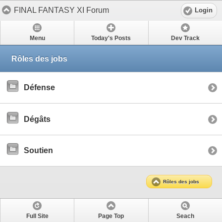
FINAL FANTASY XI Forum
Login
Menu
Today's Posts
Dev Track
Rôles des jobs
Défense
Dégâts
Soutien
Rôles des jobs
Full Site
Page Top
Seach